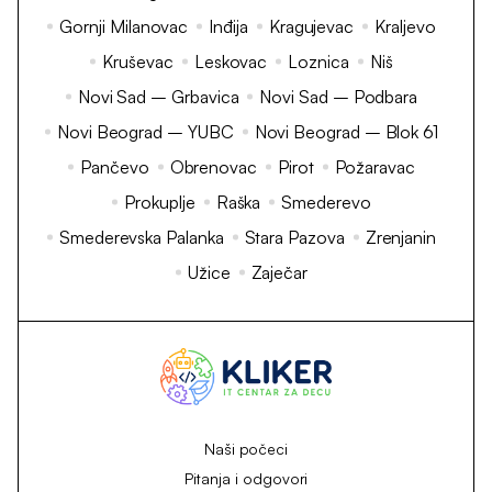
Gornji Milanovac
Inđija
Kragujevac
Kraljevo
Kruševac
Leskovac
Loznica
Niš
Novi Sad – Grbavica
Novi Sad – Podbara
Novi Beograd – YUBC
Novi Beograd – Blok 61
Pančevo
Obrenovac
Pirot
Požaravac
Prokuplje
Raška
Smederevo
Smederevska Palanka
Stara Pazova
Zrenjanin
Užice
Zaječar
Naši počeci
Pitanja i odgovori