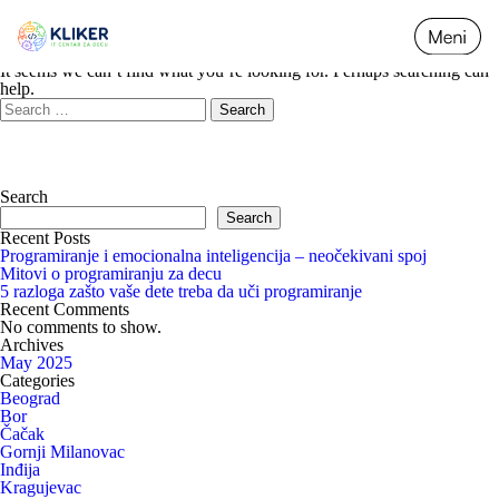
Nothing Found
It seems we can’t find what you’re looking for. Perhaps searching can
help.
Search
for:
Search
Search
Recent Posts
Programiranje i emocionalna inteligencija – neočekivani spoj
Mitovi o programiranju za decu
5 razloga zašto vaše dete treba da uči programiranje
Recent Comments
No comments to show.
Archives
May 2025
Categories
Beograd
Bor
Čačak
Gornji Milanovac
Inđija
Kragujevac