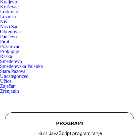
Kraljevo
Kruševac
Leskovac
Loznica
Niš
Novi Sad
Obrenovac
Pančevo
Pirot
Požarevac
Prokuplje
Raška
Smederevo
Smederevska Palanka
Stara Pazova
Uncategorized
Užice
Zaječar
Zrenjanin
PROGRAMI
Kurs JavaScript programiranje