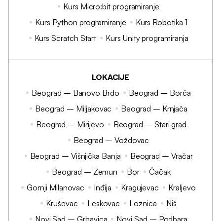
Kurs Micro:bit programiranje
Kurs Python programiranje
Kurs Robotika 1
Kurs Scratch Start
Kurs Unity programiranja
LOKACIJE
Beograd – Banovo Brdo
Beograd – Borča
Beograd – Miljakovac
Beograd – Krnjača
Beograd – Mirijevo
Beograd – Stari grad
Beograd – Voždovac
Beograd – Višnjička Banja
Beograd – Vračar
Beograd – Zemun
Bor
Čačak
Gornji Milanovac
Inđija
Kragujevac
Kraljevo
Kruševac
Leskovac
Loznica
Niš
Novi Sad – Grbavica
Novi Sad – Podbara