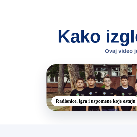
Kako izgl
Ovaj video j
Radionice, igra i uspomene koje ostaju
Aftermovie
Pogledaj video sa kampa