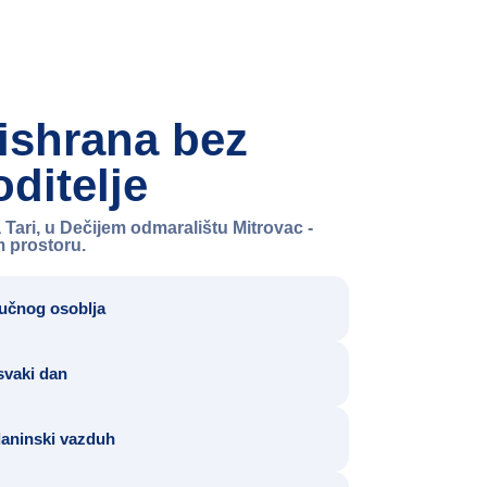
 ishrana bez
oditelje
Tari, u Dečijem odmaralištu Mitrovac -
 prostoru.
ručnog osoblja
svaki dan
planinski vazduh