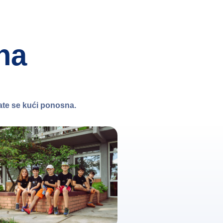
na
ate se kući ponosna.