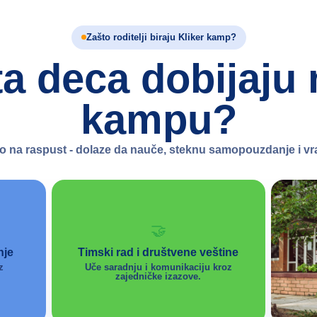
Zašto roditelji biraju Kliker kamp?
ta deca dobijaju 
kampu?
 na raspust - dolaze da nauče, steknu samopouzdanje i vr
🤝
nje
Timski rad i društvene veštine
z
Uče saradnju i komunikaciju kroz
zajedničke izazove.