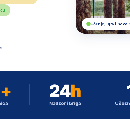
ecu
Učenje, igra i nova p
u.
0
+
24
h
nica
Nadzor i briga
Učesni