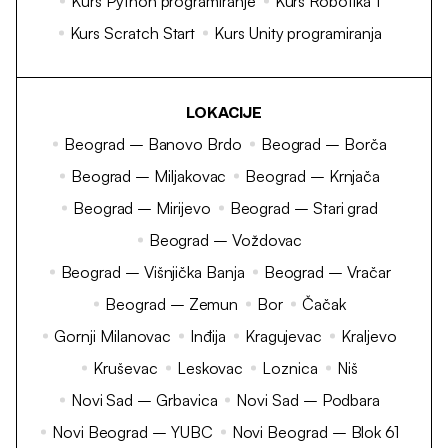
Kurs Python programiranje
Kurs Robotika 1
Kurs Scratch Start
Kurs Unity programiranja
LOKACIJE
Beograd – Banovo Brdo
Beograd – Borča
Beograd – Miljakovac
Beograd – Krnjača
Beograd – Mirijevo
Beograd – Stari grad
Beograd – Voždovac
Beograd – Višnjička Banja
Beograd – Vračar
Beograd – Zemun
Bor
Čačak
Gornji Milanovac
Inđija
Kragujevac
Kraljevo
Kruševac
Leskovac
Loznica
Niš
Novi Sad – Grbavica
Novi Sad – Podbara
Novi Beograd – YUBC
Novi Beograd – Blok 61