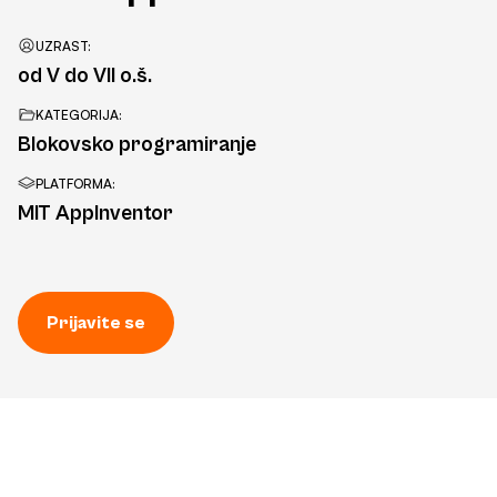
UZRAST:
od V do VII o.š.
KATEGORIJA:
Blokovsko programiranje
PLATFORMA:
MIT AppInventor
Prijavite se